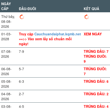
NGÀY
CẤP
ĐẦU-ĐUÔI
KẾT QUẢ
Thứ bảy,
08-08-
2026
01-03-
Truy cập
Cauchuandaiphat.kqmb.net
XEM NGAY
2028
==>> Vào xem lấy số chuẩn mỗi
ngày!
07-08-
7-9
TRÚNG ĐẦU: 7
2026
TRÚNG ĐUÔI:
9
06-08-
5-7
TRÚNG ĐUÔI:
2026
7
05-08-
6-3
TRÚNG ĐẦU: 6
2026
04-08-
2-7
TRÚNG ĐẦU: 2
2026
03-08-
4-5
TRÚNG ĐẦU: 4